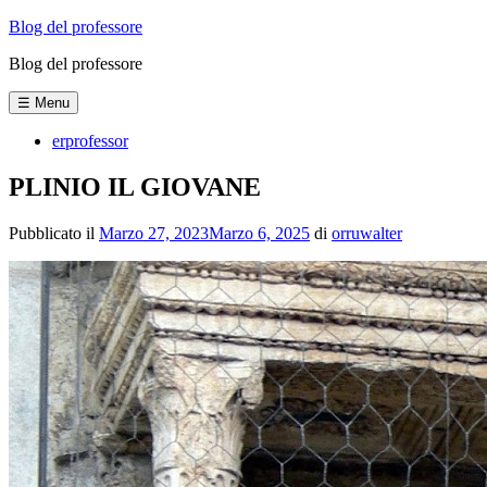
Vai
Blog del professore
al
Blog del professore
contenuto
☰ Menu
erprofessor
PLINIO IL GIOVANE
Pubblicato il
Marzo 27, 2023
Marzo 6, 2025
di
orruwalter