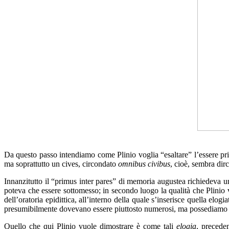
Da questo passo intendiamo come Plinio voglia “esaltare” l’essere pri
ma soprattutto un cives, circondato
omnibus civibus
, cioè, sembra dir
Innanzitutto il “primus inter pares” di memoria augustea richiedeva un 
poteva che essere sottomesso; in secondo luogo la qualità che Plini
dell’oratoria epidittica, all’interno della quale s’inserisce quella el
presumibilmente dovevano essere piuttosto numerosi, ma possediamo so
Quello che qui Plinio vuole dimostrare è come tali
elogia
, precede