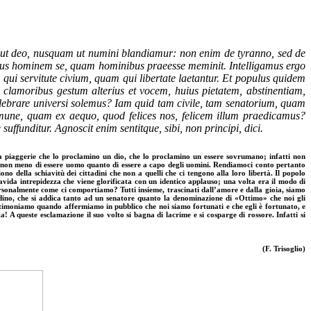
m ut deo, nusquam ut numini blandiamur: non enim de tyranno, sed de
minus hominem se, quam hominibus praeesse meminit. Intelligamus ergo
ui servitute civium, quam qui libertate laetantur. Et populus quidem
lamoribus gestum alterius et vocem, huius pietatem, abstinentiam,
elebrare universi solemus? Iam quid tam civile, tam senatorium, quam
une, quam ex aequo, quod felices nos, felicem illum praedicamus?
uffunditur. Agnoscit enim sentitque, sibi, non principi, dici.
i a piaggerie che lo proclamino un dio, che lo proclamino un essere sovrumano; infatti non
si non meno di essere uomo quanto di essere a capo degli uomini. Rendiamoci conto pertanto
 della schiavitù dei cittadini che non a quelli che ci tengono alla loro libertà. Il popolo
avida intrepidezza che viene glorificata con un identico applauso; una volta era il modo di
personalmente come ci comportiamo? Tutti insieme, trascinati dall’amore e dalla gioia, siamo
tadino, che si addica tanto ad un senatore quanto la denominazione di «Ottimo» che noi gli
estimoniamo quando affermiamo in pubblico che noi siamo fortunati e che egli è fortunato, e
! A queste esclamazione il suo volto si bagna di lacrime e si cosparge di rossore. Infatti si
(F. Trisoglio)