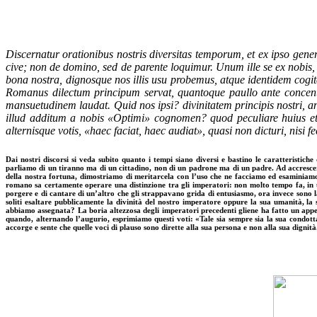
Discernatur orationibus nostris diversitas temporum, et ex ipso ge
cive; non de domino, sed de parente loquimur. Unum ille se ex nobis
bona nostra, dignosque nos illis usu probemus, atque identidem cogi
Romanus dilectum principum servat, quantoque paullo ante concent
mansuetudinem laudat. Quid nos ipsi? divinitatem principis nostri, 
illud additum a nobis «Optimi» cognomen? quod peculiare huius e
alternisque votis, «haec faciat, haec audiat», quasi non dicturi, nisi 
Dai nostri discorsi si veda subito quanto i tempi siano diversi e bastino le caratteristi
parliamo di un tiranno ma di un cittadino, non di un padrone ma di un padre. Ad accrescer
della nostra fortuna, dimostriamo di meritarcela con l’uso che ne facciamo ed esaminiamo a
romano sa certamente operare una distinzione tra gli imperatori: non molto tempo fa, in un
porgere e di cantare di un’altro che gli strappavano grida di entusiasmo, ora invece sono l
soliti esaltare pubblicamente la divinità del nostro imperatore oppure la sua umanità, la
abbiamo assegnata? La boria altezzosa degli imperatori precedenti gliene ha fatto un appel
quando, alternando l’augurio, esprimiamo questi voti: «Tale sia sempre sia la sua condotta, 
accorge e sente che quelle voci di plauso sono dirette alla sua persona e non alla sua dignità