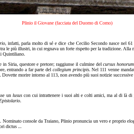
Plinio il Giovane (facciata del Duomo di Como)
rio
, infatti, parla molto di sé e dice che Cecilio Secondo nasce nel 6
tra le più illustri, in cui regnava un forte rispetto per la tradizione. All
i Quintiliano.
are in Siria, questore e pretore; raggiunse il culmine del
cursus honoru
re, entrando a far parte del
collegium principis
. Nel 111 venne mandat
ana. Dovette morire intorno al 113, non avendo più suoi notizie successive 
esse un
lusus
con cui intrattenere i suoi alti e colti amici, ma al di là di
Epistolario
.
. Nominato console da Traiano, Plinio pronuncia un vero e proprio elogio