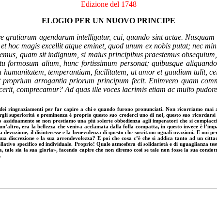
Edizione del 1748
ELOGIO PER UN NUOVO PRINCIPE
nere gratiarum agendarum intelligatur, cui, quando sint actae. Nusqua
, et hoc magis excellit atque eminet, quod unum ex nobis putat; nec 
temus, quam sit indignum, si maius principibus praestemus obsequium, q
u formosum alium, hunc fortissimum personat; quibusque aliquando c
an humanitatem, temperantiam, facilitatem, ut amor et gaudium tulit, c
t proprium arrogantia priorum principum fecit. Enimvero quam comm
fecerit, comprecamur? Ad quas ille voces lacrimis etiam ac multo pudore s
che dei ringraziamenti per far capire a chi e quando furono pronunciati. Non ricorriamo ma
gli superiorità e preminenza è proprio questo suo crederci uno di noi, questo suo ricordar
ssiduamente se non prestiamo una più solerte obbedienza agli imperatori che si compiacciono
’altro, era la bellezza che veniva acclamata dalla folla compatta, in questo invece è l’imp
a devozione, il disinteresse e la benevolenza di questo che suscitano uguali ovazioni. E noi 
 sua discrezione e la sua arrendevolezza? E poi che cosa c’è che si addica tanto ad un cit
lativo specifico ed individuale. Proprio! Quale atmosfera di solidarietà e di uguaglianza t
tale sia la sua gloria», facendo capire che non diremo così se tale non fosse la sua condotta
.