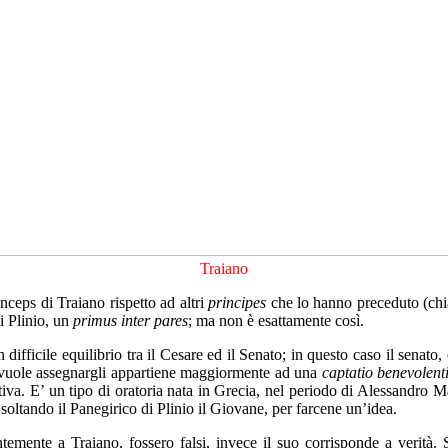
Traiano
nceps di Traiano rispetto ad altri
principes
che lo hanno preceduto (chia
ci Plinio, un
primus inter pares
; ma non è esattamente così.
difficile equilibrio tra il Cesare ed il Senato; in questo caso il senato
o vuole assegnargli appartiene maggiormente ad una
captatio benevolent
ogiativa. E’ un tipo di oratoria nata in Grecia, nel periodo di Alessandro
ltando il Panegirico di Plinio il Giovane, per farcene un’idea.
ntemente a Traiano, fossero falsi, invece il suo corrisponde a verità.