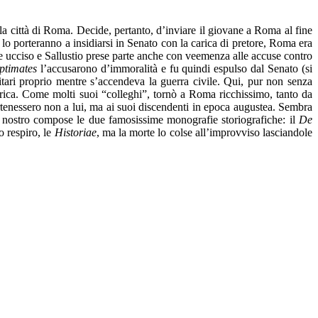
la città di Roma. Decide, pertanto, d’inviare il giovane a Roma al fine
e lo porteranno a insidiarsi in Senato con la carica di pretore, Roma era
nne ucciso e Sallustio prese parte anche con veemenza alle accuse contro
ptimates
l’accusarono d’immoralità e fu quindi espulso dal Senato (si
ilitari proprio mentre s’accendeva la guerra civile. Qui, pur non senza
’Africa. Come molti suoi “colleghi”, tornò a Roma ricchissimo, tanto da
rtenessero non a lui, ma ai suoi discendenti in epoca augustea. Sembra
 nostro compose le due famosissime monografie storiografiche: il
De
o respiro, le
Historiae
, ma la morte lo colse all’improvviso lasciandole