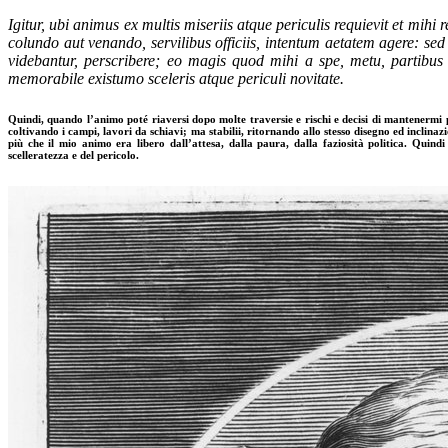
Igitur, ubi animus ex multis miseriis atque periculis requievit et m
colundo aut venando, servilibus officiis, intentum aetatem agere: s
videbantur, perscribere; eo magis quod mihi a spe, metu, partibus
memorabile existumo sceleris atque periculi novitate.
Quindi, quando l’animo poté riaversi dopo molte traversie e rischi e decisi di mantenermi pe
coltivando i campi, lavori da schiavi; ma stabilii, ritornando allo stesso disegno ed incli
più che il mio animo era libero dall’attesa, dalla paura, dalla faziosità politica. Quind
scelleratezza e del pericolo.