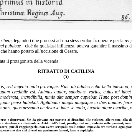
cribere
, legando i due processi ad una stessa volontà: operare per la
rei
rei publicae
, cioè da qualsiasi influenza, poteva garantire il massimo de
 che hanno portato all’uccisione di Cesare.
nta il protagonista della vicenda:
RITRATTO DI CATILINA
(5)
is, sed in
genio malo pravoque. Huic ab adulescentia bella intestina, 
uiquam credibile est. Animus audax, sub
dolus, varius, cuius rei lube
immoderata, incredibilia, nimis alta semper cupiebat. Hunc post dom
cquam pensi habebat. Agitabatur ma
gis magisque in dies animus ferox 
s mores, quos pessuma ac divorsa inter se mala, luxuria atque avari
tia, 
o e depravato. Sin da giovane era portato ai disordini, alle violenze, alle rapine, alla disc
abile a simulare e a dissimulare. Avido dell’altrui, prodigo del suo; ardente nelle passioni; 
l potere; pur di raggiungerlo, non aveva scrupoli; quell’animo impavido era turbato ogni gior
imperavano due vizi diversi ma parimente funesti, lusso e cupidigia.