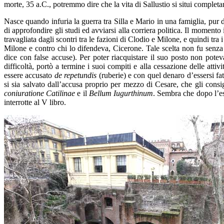
morte, 35 a.C., potremmo dire che la vita di Sallustio si situi completam
Nasce quando infuria la guerra tra Silla e Mario in una famiglia, pur 
di approfondire gli studi ed avviarsi alla corriera politica. Il momento
travagliata dagli scontri tra le fazioni di Clodio e Milone, e quindi t
Milone e contro chi lo difendeva, Cicerone. Tale scelta non fu senza
dice con false accuse). Per poter riacquistare il suo posto non pote
difficoltà, portò a termine i suoi compiti e alla cessazione delle att
essere accusato
de repetundis
(ruberie) e con quel denaro d’essersi fat
si sia salvato dall’accusa proprio per mezzo di Cesare, che gli consig
coniuratione Catilinae
e il
Bellum Iugurthinum
. Sembra che dopo l’es
interrotte al V libro.