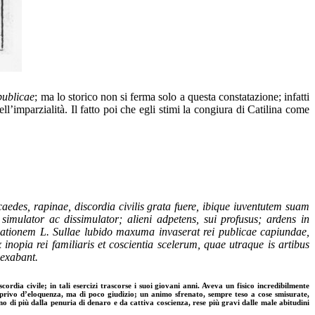
 publicae
; ma lo storico non si ferma solo a questa constatazione; infatti
ll’imparzialità. Il fatto poi che egli stimi la congiura di Catilina come
caedes, rapinae, di
scordia civilis grata fuere, ibique iuventutem suam
t simulator ac dissimulator; alieni adpetens, sui pro
fusus; ardens in
inationem L. Sullae lubido maxuma invaserat rei publicae capiundae,
inopia rei familiaris et coscientia scelerum, quae utraque is artibus
vexabant.
ordia civile; in tali esercizi trascorse i suoi giovani anni. Aveva un fisico incredibilmente
non privo d’eloquenza, ma di poco giudizio; un animo sfrenato, sempre teso a cose smisurate,
no di più dalla penuria di denaro e da cattiva coscienza, rese più gravi dalle male abitudini