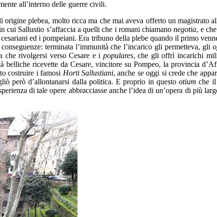
ente all’interno delle guerre civili.
di origine plebea, molto ricca ma che mai aveva offerto un magistrato al
 in cui Sallustio s’affaccia a quelli che i romani chiamano
negotia
, e ch
ra i cesariani ed i pompeiani. Era tribuno della plebe quando il primo ve
 conseguenze: terminata l’immunità che l’incarico gli permetteva, gli
o
va che rivolgersi verso Cesare e i
populares
, che gli offrì incarichi m
ività belliche ricevette da Cesare, vincitore su Pompeo, la provincia d
to costruire i famosi
Horti Sallustiani
, anche se oggi si crede che appa
liò però d’allontanarsi dalla politica. E proprio in questo
otium
che il
perienza di tale opere abbracciasse anche l’idea di un’opera di più larg