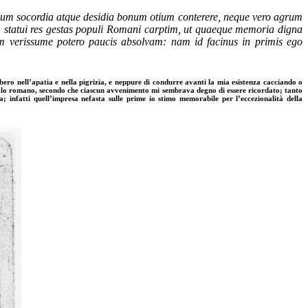
silium socordia atque desidia bonum otium conterere, neque vero agrum
s, statui res gestas populi Romani carptim, ut quaeque memoria digna
uam verissume potero paucis absolvam: nam id facinus in primis ego
ibero nell’apatia e nella pigrizia, e neppure di condurre avanti la mia esistenza cacciando o
 popolo romano, secondo che ciascun avvenimento mi sembrava degno di essere ricordato; tanto
a; infatti quell’impresa nefasta sulle prime io stimo memorabile per l’eccezionalità della