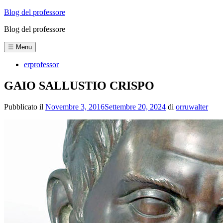
Vai
Blog del professore
al
Blog del professore
contenuto
☰ Menu
erprofessor
GAIO SALLUSTIO CRISPO
Pubblicato il
Novembre 3, 2016
Settembre 20, 2024
di
orruwalter