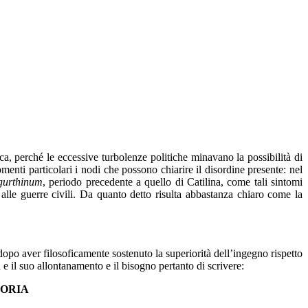
ica, perché le eccessive turbolenze politiche minavano la possibilità di
enti particolari i nodi che possono chiarire il disordine presente: nel
gurthinum
, periodo precedente a quello di Catilina, come tali sintomi
o alle guerre civili. Da quanto detto risulta abbastanza chiaro come la
dopo aver filosoficamente sostenuto la superiorità dell’ingegno rispetto
 e il suo allontanamento e il bisogno pertanto di scrivere:
TORIA