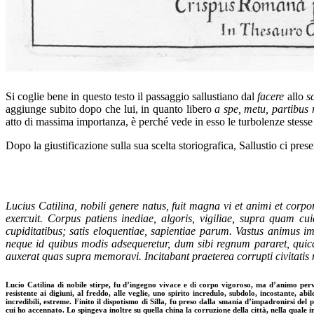
Si coglie bene in questo testo il passaggio sallustiano dal
facere
allo
s
aggiunge subito dopo che lui, in quanto libero
a spe, metu, partibus 
atto di massima importanza, è perché vede in esso le turbolenze stesse
Dopo la giustificazione sulla sua scelta storiografica, Sallustio ci prese
L
ucius Catilina, nobili genere natus, fuit magna vi et animi et corpor
exercuit. Corpus patiens ine
diae, algoris, vigiliae, supra quam c
cupiditatibus; satis eloquentiae, sapientiae parum. Vastus animus 
neque id quibus modis adsequeretur, dum sibi regnum pararet, qui
auxerat quas supra memoravi. Incitabant praeterea cor
rupti civitati
Lucio Catilina di nobile stirpe, fu d’ingegno vivace e di corpo vigoroso, ma d’animo pervers
resistente ai digiuni, al freddo, alle veglie, uno spirito incredulo, subdolo, incostante, 
incredibili, estreme. Finito il dispotismo di Silla, fu preso dalla smania d’impadronirsi de
cui ho accennato. Lo spingeva inoltre su quella china la corruzione della città, nella quale 