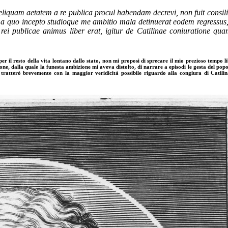
ihi reliquam aetatem a re publica procul habendam decrevi, non fuit con
ed a quo incepto studioque me ambitio mala detinuerat eodem regressu
 rei publicae animus liber erat, igitur de Catilinae coniuratione q
r il resto della vita lontano dallo stato, non mi proposi di sprecare il mio prezioso tempo l
nazione, dalla quale la funesta ambizione mi aveva distolto, di narrare a episodi le gesta del
i tratterò brevemente con la maggior veridicità possibile riguardo alla congiura di Catilin