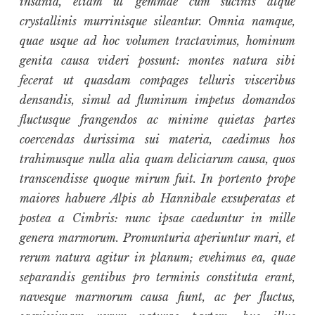
insania, etiam ut gemmae cum sucinis atque
crystallinis murrinisque sileantur. Omnia namque,
quae usque ad hoc volumen tractavimus, hominum
genita causa videri possunt: montes natura sibi
fecerat ut quasdam compages telluris visceribus
densandis, simul ad fluminum impetus domandos
fluctusque frangendos ac minime quietas partes
coercendas durissima sui materia, caedimus hos
trahimusque nulla alia quam deliciarum causa, quos
transcendisse quoque mirum fuit. In portento prope
maiores habuere Alpis ab Hannibale exsuperatas et
postea a Cimbris: nunc ipsae caeduntur in mille
genera marmorum. Promunturia aperiuntur mari, et
rerum natura agitur in planum; evehimus ea, quae
separandis gentibus pro terminis constituta erant,
navesque marmorum causa fiunt, ac per fluctus,