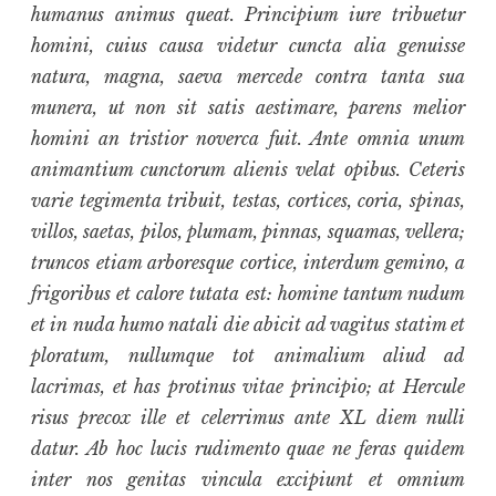
humanus animus queat. Principium iure tribuetur
homini, cuius causa videtur cuncta alia genuisse
natura, magna, saeva mercede contra tanta sua
munera, ut non sit satis aestimare, parens melior
homini an tristior noverca fuit. Ante omnia unum
animantium cunctorum alienis velat opibus. Ceteris
varie tegimenta tribuit, testas, cortices, coria, spinas,
villos, saetas, pilos, plumam, pinnas, squamas, vellera;
truncos etiam arboresque cortice, interdum gemino, a
frigoribus et calore tutata est: homine tantum nudum
et in nuda humo natali die abicit ad vagitus statim et
ploratum, nullumque tot animalium aliud ad
lacrimas, et has protinus vitae principio; at Hercule
risus precox ille et celerrimus ante XL diem nulli
datur. Ab hoc lucis rudimento quae ne feras quidem
inter nos genitas vincula excipiunt et omnium