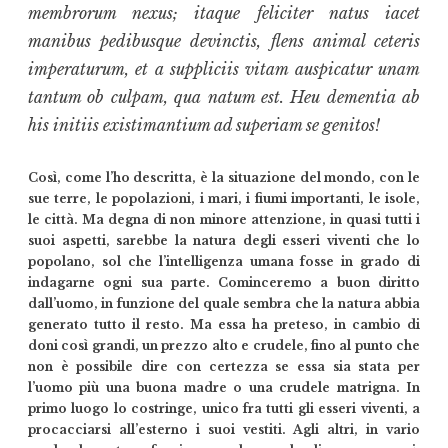
membrorum nexus; itaque feliciter natus iacet
manibus pedibusque devinctis, flens animal ceteris
imperaturum, et a suppliciis vitam auspicatur unam
tantum ob culpam, qua natum est. Heu dementia ab
his initiis existimantium ad superiam se genitos!
Così, come l’ho descritta, è la situazione del mondo, con le
sue terre, le popolazioni, i mari, i fiumi importanti, le isole,
le città. Ma degna di non minore attenzione, in quasi tutti i
suoi aspetti, sarebbe la natura degli esseri viventi che lo
popolano, sol che l’intelligenza umana fosse in grado di
indagarne ogni sua parte. Cominceremo a buon diritto
dall’uomo, in funzione del quale sembra che la natura abbia
generato tutto il resto. Ma essa ha preteso, in cambio di
doni così grandi, un prezzo alto e crudele, fino al punto che
non è possibile dire con certezza se essa sia stata per
l’uomo più una buona madre o una crudele matrigna. In
primo luogo lo costringe, unico fra tutti gli esseri viventi, a
procacciarsi all’esterno i suoi vestiti. Agli altri, in vario