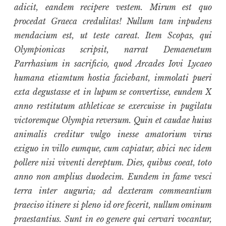
adicit, eandem recipere vestem. Mirum est quo
procedat Graeca credulitas! Nullum tam inpudens
mendacium est, ut teste careat. Item Scopas, qui
Olympionicas scripsit, narrat Demaenetum
Parrhasium in sacrificio, quod Arcades Iovi Lycaeo
humana etiamtum hostia faciebant, immolati pueri
exta degustasse et in lupum se convertisse, eundem X
anno restitutum athleticae se exercuisse in pugilatu
victoremque Olympia reversum. Quin et caudae huius
animalis creditur vulgo inesse amatorium virus
exiguo in villo eumque, cum capiatur, abici nec idem
pollere nisi viventi dereptum. Dies, quibus coeat, toto
anno non amplius duodecim. Eundem in fame vesci
terra inter auguria; ad dexteram commeantium
praeciso itinere si pleno id ore fecerit, nullum ominum
praestantius. Sunt in eo genere qui cervari vocantur,