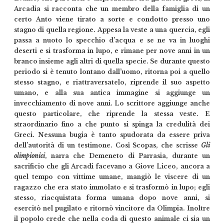
Arcadia si racconta che un membro della famiglia di un
certo Anto viene tirato a sorte e condotto presso uno
stagno di quella regione. Appesa la veste a una quercia, egli
passa a nuoto lo specchio d’acqua e se ne va in luoghi
deserti e si trasforma in lupo, e rimane per nove anni in un
branco insieme agli altri di quella specie. Se durante questo
periodo si è tenuto lontano dall’uomo, ritorna poi a quello
stesso stagno, e riattraversatelo, riprende il suo aspetto
umano, e alla sua antica immagine si aggiunge un
invecchiamento di nove anni. Lo scrittore aggiunge anche
questo particolare, che riprende la stessa veste. E
straordinario fino a che punto si spinga la credulità dei
Greci. Nessuna bugia è tanto spudorata da essere priva
dell’autorità di un testimone. Così Scopas, che scrisse
Gli
olimpionici
, narra che Demeneto di Parrasia, durante un
sacrificio che gli Arcadi facevano a Giove Liceo, ancora a
quel tempo con vittime umane, mangiò le viscere di un
ragazzo che era stato immolato e si trasformò in lupo; egli
stesso, riacquistata forma umana dopo nove anni, si
esercitò nel pugilato e ritornò vincitore da Olimpia. Inoltre
il popolo crede che nella coda di questo animale ci sia un