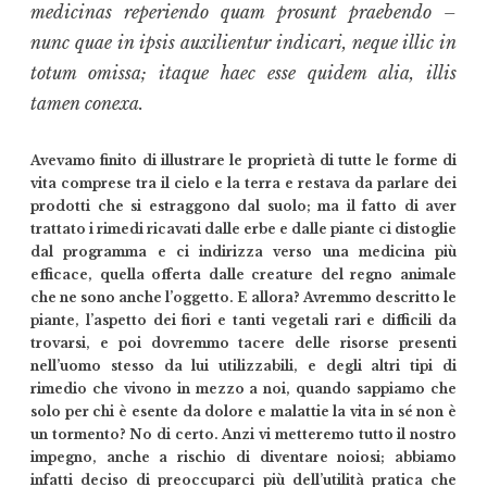
medicinas reperiendo quam prosunt praebendo –
nunc quae in ipsis auxilientur indicari, neque illic in
totum omissa; itaque haec esse quidem alia, illis
tamen conexa.
Avevamo finito di illustrare le proprietà di tutte le forme di
vita comprese tra il cielo e la terra e restava da parlare dei
prodotti che si estraggono dal suolo; ma il fatto di aver
trattato i rimedi ricavati dalle erbe e dalle piante ci distoglie
dal programma e ci indirizza verso una medicina più
efficace, quella offerta dalle creature del regno animale
che ne sono anche l’oggetto. E allora? Avremmo descritto le
piante, l’aspetto dei fiori e tanti vegetali rari e difficili da
trovarsi, e poi dovremmo tacere delle risorse presenti
nell’uomo stesso da lui utilizzabili, e degli altri tipi di
rimedio che vivono in mezzo a noi, quando sappiamo che
solo per chi è esente da dolore e malattie la vita in sé non è
un tormento? No di certo. Anzi vi metteremo tutto il nostro
impegno, anche a rischio di diventare noiosi; abbiamo
infatti deciso di preoccuparci più dell’utilità pratica che