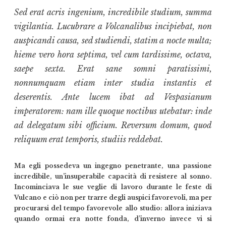
Sed erat acris ingenium, incredibile studium, summa
vigilantia. Lucubrare a Volcanalibus incipiebat, non
auspicandi causa, sed studiendi, statim a nocte multa;
hieme vero hora septima, vel cum tardissime, octava,
saepe sexta. Erat sane somni paratissimi,
nonnumquam etiam inter studia instantis et
deserentis. Ante lucem ibat ad Vespasianum
imperatorem: nam ille quoque noctibus utebatur: inde
ad delegatum sibi officium. Reversum domum, quod
reliquum erat temporis, studiis reddebat.
Ma egli possedeva un ingegno penetrante, una passione
incredibile, un’insuperabile capacità di resistere al sonno.
Incominciava le sue veglie di lavoro durante le feste di
Vulcano e ciò non per trarre degli auspici favorevoli, ma per
procurarsi del tempo favorevole allo studio: allora iniziava
quando ormai era notte fonda, d’inverno invece vi si