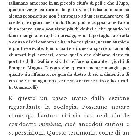
talismano amoroso in un piccolo ciuffo di peli e che il lupo,
quando viene catturato, lo getti via: il talismano non ha
alcuna proprietà se non è strappato ad un’esemplare vivo. Si
crede che i giorni nei quali il lupo può accoppiarsi nell’arco
di un intero anno non siano più di dodici e che quando ha
fame mangi la terra; fra i presagi, se un lupo taglia la strada
a destra di chi cammina e ha la bocca piena, nessun auspicio
è più favorevole. Fanno parte di questa specie di animali
chiamati lupi cervieri, come quello che abbiamo detto fu
portato dalla Gallia e si vide nell’arena durante i giochi di
Pompeo Magno. Dicono che questo, mentre mangia, per
quanto sia affamato, se guarda dietro di sé, si dimentica di
ciò che sta mangiando e se ne va a cercare altro cibo. (trad.
E. Giannerelli)
E’ questo un passo tratto dalla sezione
riguardante la zoologia. Possiamo notare
come qui l’autore citi sia dati reali che le
cosiddette
mirabilia
, cioè aneddoti curiosi e
superstizioni. Questo testimonia come di un