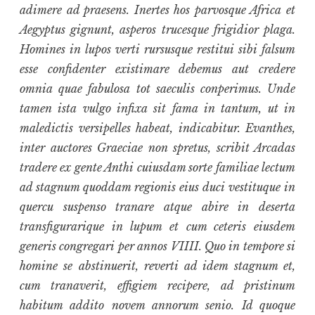
adimere ad praesens. Inertes hos parvosque Africa et
Aegyptus gignunt, asperos trucesque frigidior plaga.
Homines in lupos verti rursusque restitui sibi falsum
esse confidenter existimare debemus aut credere
omnia quae fabulosa tot saeculis conperimus. Unde
tamen ista vulgo infixa sit fama in tantum, ut in
maledictis versipelles habeat, indicabitur. Evanthes,
inter auctores Graeciae non spretus, scribit Arcadas
tradere ex gente Anthi cuiusdam sorte familiae lectum
ad stagnum quoddam regionis eius duci vestituque in
quercu suspenso tranare atque abire in deserta
transfigurarique in lupum et cum ceteris eiusdem
generis congregari per annos VIIII. Quo in tempore si
homine se abstinuerit, reverti ad idem stagnum et,
cum tranaverit, effigiem recipere, ad pristinum
habitum addito novem annorum senio. Id quoque