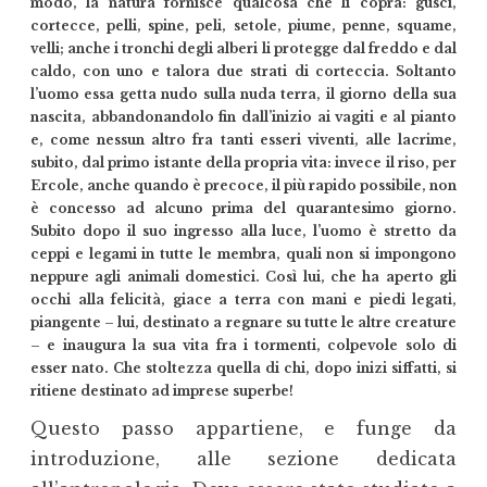
modo, la natura fornisce qualcosa che li copra: gusci,
cortecce, pelli, spine, peli, setole, piume, penne, squame,
velli; anche i tronchi degli alberi li protegge dal freddo e dal
caldo, con uno e talora due strati di corteccia. Soltanto
l’uomo essa getta nudo sulla nuda terra, il giorno della sua
nascita, abbandonandolo fin dall’inizio ai vagiti e al pianto
e, come nessun altro fra tanti esseri viventi, alle lacrime,
subito, dal primo istante della propria vita: invece il riso, per
Ercole, anche quando è precoce, il più rapido possibile, non
è concesso ad alcuno prima del quarantesimo giorno.
Subito dopo il suo ingresso alla luce, l’uomo è stretto da
ceppi e legami in tutte le membra, quali non si impongono
neppure agli animali domestici. Così lui, che ha aperto gli
occhi alla felicità, giace a terra con mani e piedi legati,
piangente – lui, destinato a regnare su tutte le altre creature
– e inaugura la sua vita fra i tormenti, colpevole solo di
esser nato. Che stoltezza quella di chi, dopo inizi siffatti, si
ritiene destinato ad imprese superbe!
Questo passo appartiene, e funge da
introduzione, alle sezione dedicata