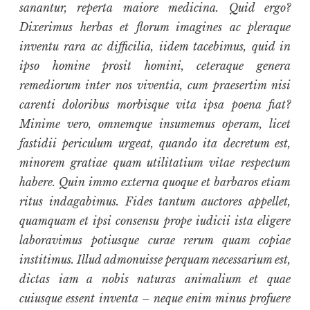
sanantur, reperta maiore medicina. Quid ergo?
Dixerimus herbas et florum imagines ac pleraque
inventu rara ac difficilia, iidem tacebimus, quid in
ipso homine prosit homini, ceteraque genera
remediorum inter nos viventia, cum praesertim nisi
carenti doloribus morbisque vita ipsa poena fiat?
Minime vero, omnemque insumemus operam, licet
fastidii periculum urgeat, quando ita decretum est,
minorem gratiae quam utilitatium vitae respectum
habere. Quin immo externa quoque et barbaros etiam
ritus indagabimus. Fides tantum auctores appellet,
quamquam et ipsi consensu prope iudicii ista eligere
laboravimus potiusque curae rerum quam copiae
institimus. Illud admonuisse perquam necessarium est,
dictas iam a nobis naturas animalium et quae
cuiusque essent inventa – neque enim minus profuere