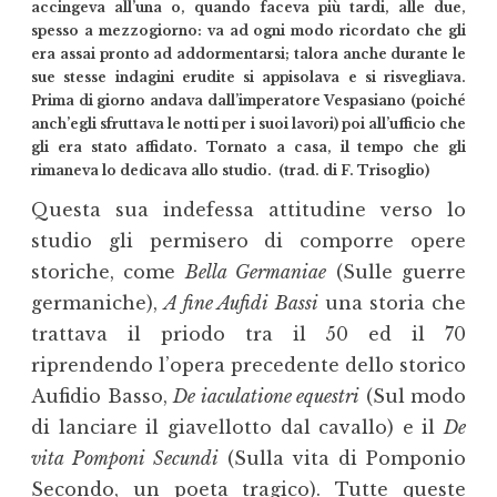
accingeva all’una o, quando faceva più tardi, alle due,
spesso a mezzogiorno: va ad ogni modo ricordato che gli
era assai pronto ad addormentarsi; talora anche durante le
sue stesse indagini erudite si appisolava e si risvegliava.
Prima di giorno andava dall’imperatore Vespasiano (poiché
anch’egli sfruttava le notti per i suoi lavori) poi all’ufficio che
gli era stato affidato. Tornato a casa, il tempo che gli
rimaneva lo dedicava allo studio. (trad. di F. Trisoglio)
Questa sua indefessa attitudine verso lo
studio gli permisero di comporre opere
storiche, come
Bella Germaniae
(Sulle guerre
germaniche),
A fine Aufidi Bassi
una storia che
trattava il priodo tra il 50 ed il 70
riprendendo l’opera precedente dello storico
Aufidio Basso,
De iaculatione equestri
(Sul modo
di lanciare il giavellotto dal cavallo) e il
De
vita Pomponi Secundi
(Sulla vita di Pomponio
Secondo, un poeta tragico). Tutte queste