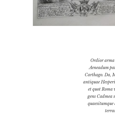
Ordior arma q
Aeneadum pati
Carthago. Da, 
antiquae Hesperi
et quot Roma v
gens Cadmea s
quaesitumque 
terra