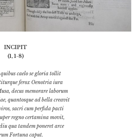
INCIPIT
(1, 1-8)
uibus caelo se gloria tollit
turque ferox Oenotria iura
Musa, decus memorare laborum
ae, quantosque ad bella creavit
iros, sacri cum perfida pacti
uper regno certamina movit,
diu qua tandem poneret arce
rum Fortuna caput.