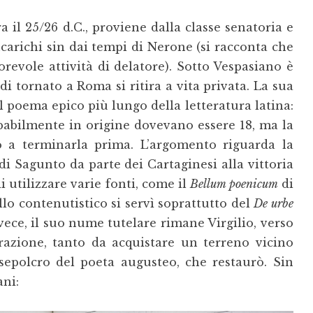
a il 25/26 d.C., proviene dalla classe senatoria e
carichi sin dai tempi di Nerone (si racconta che
revole attività di delatore). Sotto Vespasiano è
i tornato a Roma si ritira a vita privata. La sua
il poema epico più lungo della letteratura latina:
robabilmente in origine dovevano essere 18, ma la
so a terminarla prima. L’argomento riguarda la
i Sagunto da parte dei Cartaginesi alla vittoria
i utilizzare varie fonti, come il
Bellum poenicum
di
llo contenutistico si servì soprattutto del
De urbe
invece, il suo nume tutelare rimane Virgilio, verso
azione, tanto da acquistare un terreno vicino
 sepolcro del poeta augusteo, che restaurò. Sin
ani: