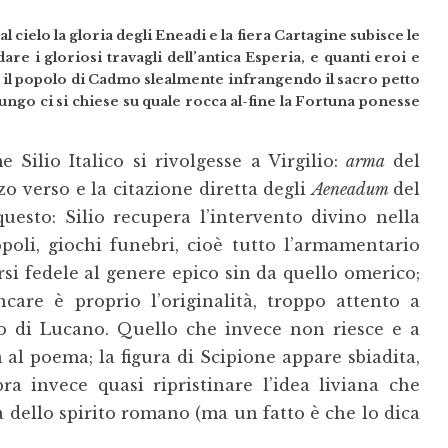
l cielo la gloria degli Eneadi e la fiera Cartagine subisce le
re i gloriosi travagli dell’antica Esperia, e quanti eroi e
il popolo di Cadmo slealmente infrangendo il sacro petto
ngo ci si chiese su quale rocca al-fine la Fortuna ponesse
Silio Italico si rivolgesse a Virgilio:
arma
del
zo verso e la citazione diretta degli
Aeneadum
del
uesto: Silio recupera l’intervento divino nella
opoli, giochi funebri, cioè tutto l’armamentario
rsi fedele al genere epico sin da quello omerico;
are è proprio l’originalità, troppo attento a
to di Lucano. Quello che invece non riesce e a
 al poema; la figura di Scipione appare sbiadita,
ra invece quasi ripristinare l’idea liviana che
a dello spirito romano (ma un fatto è che lo dica