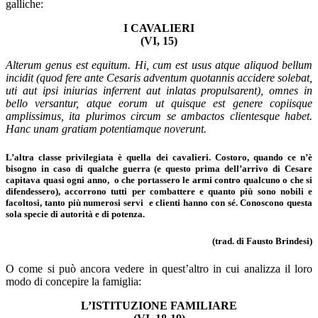
galliche:
I CAVALIERI
(VI, 15)
Alterum genus est equitum. Hi, cum est usus atque aliquod bellum
incidit (quod fere ante Cesaris adventum quotannis accidere solebat,
uti aut ipsi iniurias inferrent aut inlatas propulsarent), omnes in
bello versantur, atque eorum ut quisque est genere copiisque
amplissimus, ita plurimos circum se ambactos clientesque habet.
Hanc unam gratiam potentiamque noverunt.
L’altra classe privilegiata è quella dei cavalieri. Costoro, quando ce n’è
bisogno in caso di qualche guerra (e questo prima dell’arrivo di Cesare
capitava quasi ogni anno, o che portassero le armi contro qualcuno o che si
difendessero), accorrono tutti per combattere e quanto più sono nobili e
facoltosi, tanto più numerosi servi e clienti hanno con sé. Conoscono questa
sola specie di autorità e di potenza.
(trad. di Fausto Brindesi)
O come si può ancora vedere in quest’altro in cui analizza il loro
modo di concepire la famiglia:
L’ISTITUZIONE FAMILIARE