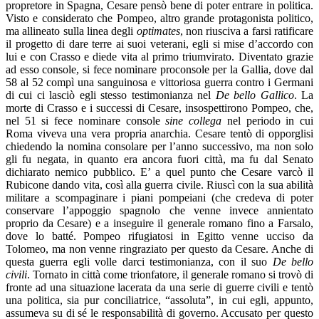
propretore in Spagna, Cesare pensò bene di poter entrare in politica.
Visto e considerato che Pompeo, altro grande protagonista politico,
ma allineato sulla linea degli
optimates
, non riusciva a farsi ratificare
il progetto di dare terre ai suoi veterani, egli si mise d’accordo con
lui e con Crasso e diede vita al primo triumvirato. Diventato grazie
ad esso console, si fece nominare proconsole per la Gallia, dove dal
58 al 52 compì una sanguinosa e vittoriosa guerra contro i Germani
di cui ci lasciò egli stesso testimonianza nel
De bello Gallico
. La
morte di Crasso e i successi di Cesare, insospettirono Pompeo, che,
nel 51 si fece nominare console
sine collega
nel periodo in cui
Roma viveva una vera propria anarchia. Cesare tentò di opporglisi
chiedendo la nomina consolare per l’anno successivo, ma non solo
gli fu negata, in quanto era ancora fuori città, ma fu dal Senato
dichiarato nemico pubblico. E’ a quel punto che Cesare varcò il
Rubicone dando vita, così alla guerra civile. Riuscì con la sua abilità
militare a scompaginare i piani pompeiani (che credeva di poter
conservare l’appoggio spagnolo che venne invece annientato
proprio da Cesare) e a inseguire il generale romano fino a Farsalo,
dove lo batté. Pompeo rifugiatosi in Egitto venne ucciso da
Tolomeo, ma non venne ringraziato per questo da Cesare. Anche di
questa guerra egli volle darci testimonianza, con il suo
De bello
civili
. Tornato in città come trionfatore, il generale romano si trovò di
fronte ad una situazione lacerata da una serie di guerre civili e tentò
una politica, sia pur conciliatrice, “assoluta”, in cui egli, appunto,
assumeva su di sé le responsabilità di governo. Accusato per questo