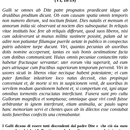
(VI, 18-19)
Galli se omnes ab Dite patre prognatos praedicant idque ab
druidibus proditum dicunt. Ob eam causam spatia omnis temporis
non numero dierum, sed noctium finiunt. Dies natalis et mensum et
annorum initia sic observant ut noctem dies subsequatur. In reliquis
vitae institutis hoc fere ab reliquis differunt, quod suos liberos, nisi
cum adoleverunt ut munus militia sustinere possint, palam ad se
adire non patiuntur filiumque puerile aetate in publico in conspectus
patris adsistere turpe ducunt. Viri, quantas pecunias ab uxoribus
dotis nomine acceperunt, tantas ex suis bonis aestimatione facta
cum dotibus communicant. Huius omnis pecuniae coniunctim ratio
habetur fructusque servantur: uter eorum vita superarit, ad eum
pars utriusque cum fructibus superiorum temporum pervenit. Viri in
uxores sicuti in liberos vitae necisque habent potestatem; et cum
pater familiae inlustriore loco natus decessit, eius propinqui
conveniunt et, de morte si res in suspicionem venit, de uxoribus in
servilem modum questionem habent et, si compertum est, igni atque
omnibus tormentis excruciatas interficiunt. Funera sunt pro cultu
Gallorum magnifica et somptuosa; omniaque quae vivi cordi fuisse
arbitrantur in ignem interferunt, etiam animalia, ac paulo supra
hanc memoriam servi et clientes quos ab iis dilectos esse constabat
iustis funeribus confectis una cremabantur.
I Galli dicono di essere tutti discendenti dal padre Dite e che ciò sia stato