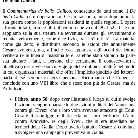
De bello Gallico
Il
Commentarius de bello Gallico
, conosciuto da tutti come il
De
bello Gallico
è un’opera in cui Cesare racconta, anno dopo anno, la
sua guerra contro le popolazioni residenti in quelle regioni. L’opera
affronta infatti, in sette libri, il periodo che va dal 58 al 52 a.C. e non
sappiamo se la sua stesura sia avvenuta durante gli avvenimenti o
redatta, velocemente, come dice Irzio, tra il 52 e il 51. La materia,
come già detto, è distribuita secondo le azioni che annualmente
Cesare svolgeva, ma, affinché essa apparisse agli occhi del lettore
veritiera (e in linea di massima lo è: sarebbe stato stupido da parte
sua alterare i fatti, a persone che certamente li conoscevano) e
obiettiva (cosa invece su cui vige qualche dubbio: infatti è nel modo
in cui organizza i materiali che offre l’implicito giudizio del lettore),
parla di sé sempre in terza persona. Ricordiamo che l’opera si
conclude con uno VIII libro che è steso non più da Cesare, ma da
Aulo Irzio.
I libro, anno 58
: dopo aver illustrato il luogo su cui si svolge
l’azione, vengono narrate le due azioni militari dell’anno: una
contro gli Elvezi, che a loro volta avevano attaccato gli Edui;
Cesare li sconfigge e li ricaccia nel loro territorio. L’altra
contro Ariovisto, re degli Svevi, che si era insediato nei
territori della Gallia. Dopo averlo battuto, Cesare si convince
a svolgere una campagna preventiva in Gallia.