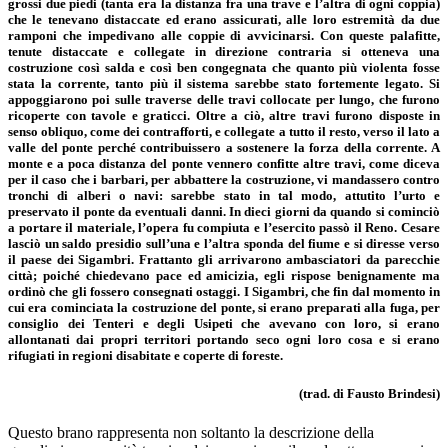
grossi due piedi (tanta era la distanza fra una trave e l’altra di ogni coppia)
che le tenevano distaccate ed erano assicurati, alle loro estremità da due
ramponi che impedivano alle coppie di avvicinarsi. Con queste palafitte,
tenute distaccate e collegate in direzione contraria si otteneva una
costruzione così salda e così ben congegnata che quanto più violenta fosse
stata la corrente, tanto più il sistema sarebbe stato fortemente legato. Si
appoggiarono poi sulle traverse delle travi collocate per lungo, che furono
ricoperte con tavole e graticci. Oltre a ciò, altre travi furono disposte in
senso obliquo, come dei contrafforti, e collegate a tutto il resto, verso il lato a
valle del ponte perché contribuissero a sostenere la forza della corrente. A
monte e a poca distanza del ponte vennero confitte altre travi, come diceva
per il caso che i barbari, per abbattere la costruzione, vi mandassero contro
tronchi di alberi o navi: sarebbe stato in tal modo, attutito l’urto e
preservato il ponte da eventuali danni. In dieci giorni da quando si cominciò
a portare il materiale, l’opera fu compiuta e l’esercito passò il Reno. Cesare
lasciò un saldo presidio sull’una e l’altra sponda del fiume e si diresse verso
il paese dei Sigambri. Frattanto gli arrivarono ambasciatori da parecchie
città; poiché chiedevano pace ed amicizia, egli rispose benignamente ma
ordinò che gli fossero consegnati ostaggi. I Sigambri, che fin dal momento in
cui era cominciata la costruzione del ponte, si erano preparati alla fuga, per
consiglio dei Tenteri e degli Usipeti che avevano con loro, si erano
allontanati dai propri territori portando seco ogni loro cosa e si erano
rifugiati in regioni disabitate e coperte di foreste.
(trad. di Fausto Brindesi)
Questo brano rappresenta non soltanto la descrizione della