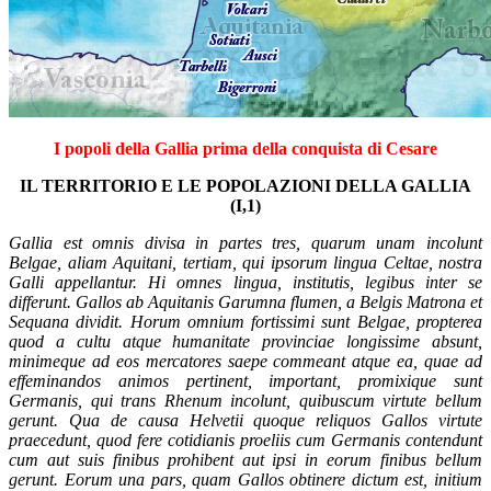
I popoli della Gallia prima della conquista di Cesare
IL TERRITORIO E LE POPOLAZIONI DELLA GALLIA
(I,1)
Gallia est omnis divisa in partes tres, quarum unam incolunt
Belgae, aliam Aquitani, tertiam, qui ipsorum lingua Celtae, nostra
Galli appellantur.
H
i omnes lingua, institutis, legibus inter se
differunt. Gallos ab Aquitanis Garumna flumen, a Belgis Matrona et
Sequana dividit.
Horum omnium fortissimi sunt Belgae, propterea
quod a cultu atque humanitate provinciae longissime absunt,
minimeque ad eos mercatores saepe commeant atque ea, quae ad
effeminandos animos pertinent, important, promixique sunt
Germanis, qui trans Rhenum incolunt, quibuscum virtute bellum
gerunt.
Qua de causa Helvetii quoque reliquos Gallos virtute
praecedunt, quod fere cotidianis proeliis cum Germanis contendunt
cum aut suis finibus prohibent aut ipsi in eorum finibus bellum
gerunt.
Eorum una pars, quam Gallos obtinere dictum est, initium