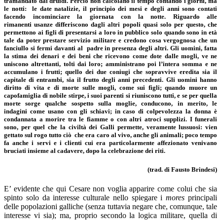
tramandato dai druidi. Perciò non calcolano il tempo contando i giorni, ma
le notti: le date natalizie, il principio dei mesi e degli anni sono contati
facendo incominciare la giornata con la notte. Riguardo alle
rimanenti usanze differiscono dagli altri popoli quasi solo per questo, che
permettono ai figli di presentarsi a loro in pubblico solo quando sono in età
tale da poter prestare servizio militare e credono cosa vergognosa che un
fanciullo si fermi davanti al padre in presenza degli altri. Gli uomini, fatta
la stima dei denari e dei beni che ricevono come dote dalle mogli, ve ne
uniscono altrettanti, tolti dai loro; amministrano poi l’intera somma e ne
accumulano i frutti; quello dei due coniugi che sopravvive eredita sia il
capitale di entrambi, sia il frutto degli anni precedenti. Gli uomini hanno
diritto di vita e di morte sulle mogli, come sui figli; quando muore un
capofamiglia di nobile stirpe, i suoi parenti si riuniscono tutti, e se per quella
morte sorge qualche sospetto sulla moglie, conducono, in merito, le
indagini come usano con gli schiavi; in caso di colpevolezza la donna è
condannata a morire tra le fiamme o con altri atroci supplizi. I funerali
sono, per quel che la civiltà dei Galli permette, veramente lussuosi: vien
gettato sul rogo tutto ciò che era caro al vivo, anche gli animali; poco tempo
fa anche i servi e i clienti cui era particolarmente affezionato venivano
bruciati insieme al cadavere, dopo la celebrazione dei riti.
(trad. di Fausto Brindesi)
E’ evidente che qui Cesare non voglia apparire come colui che sia
spinto solo da interesse culturale nello spiegare i
mores
principali
delle popolazioni galliche (senza tuttavia negare che, comunque, tale
interesse vi sia); ma, proprio secondo la logica militare, quella di