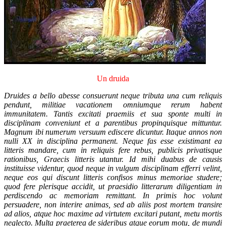
Un druida
Druides a bello abesse consuerunt neque tributa una cum reliquis
pendunt, militiae vacationem omniumque rerum habent
immunitatem. Tantis excitati praemiis et sua sponte multi in
disciplinam conveniunt et a parentibus propinquisque mittuntur.
Magnum ibi numerum versuum ediscere dicuntur. Itaque annos non
nulli XX in disciplina permanent. Neque fas esse existimant ea
litteris mandare, cum in reliquis fere rebus, publicis privatisque
rationibus, Graecis litteris utantur. Id mihi duabus de causis
instituisse videntur, quod neque in vulgum disciplinam efferri velint,
neque eos qui discunt litteris confisos minus memoriae studere;
quod fere plerisque accidit, ut praesidio litterarum diligentiam in
perdiscendo ac memoriam remittant. In primis hoc volunt
persuadere, non interire animas, sed ab aliis post mortem transire
ad alios, atque hoc maxime ad virtutem excitari putant, metu mortis
neglecto. Multa praeterea de sideribus atque eorum motu, de mundi