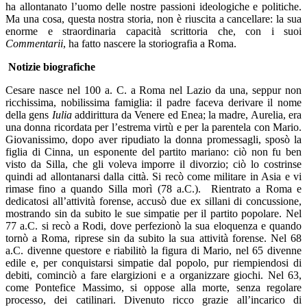
ha allontanato l’uomo delle nostre passioni ideologiche e politiche.
Ma una cosa, questa nostra storia, non è riuscita a cancellare: la sua
enorme e straordinaria capacità scrittoria che, con i suoi
Commentarii
, ha fatto nascere la storiografia a Roma.
Notizie biografiche
Cesare nasce nel 100 a. C. a Roma nel Lazio da una, seppur non
ricchissima, nobilissima famiglia: il padre faceva derivare il nome
della gens
Iulia
addirittura da Venere ed Enea; la madre, Aurelia, era
una donna ricordata per l’estrema virtù e per la parentela con Mario.
Giovanissimo, dopo aver ripudiato la donna promessagli, sposò la
figlia di Cinna, un esponente del partito mariano: ciò non fu ben
visto da Silla, che gli voleva imporre il divorzio; ciò lo costrinse
quindi ad allontanarsi dalla città. Si recò come militare in Asia e vi
rimase fino a quando Silla morì (78 a.C.). Rientrato a Roma e
dedicatosi all’attività forense, accusò due ex sillani di concussione,
mostrando sin da subito le sue simpatie per il partito popolare. Nel
77 a.C. si recò a Rodi, dove perfezionò la sua eloquenza e quando
tornò a Roma, riprese sin da subito la sua attività forense. Nel 68
a.C. divenne questore e riabilitò la figura di Mario, nel 65 divenne
edile e, per conquistarsi simpatie dal popolo, pur riempiendosi di
debiti, cominciò a fare elargizioni e a organizzare giochi. Nel 63,
come Pontefice Massimo, si oppose alla morte, senza regolare
processo, dei catilinari. Divenuto ricco grazie all’incarico di