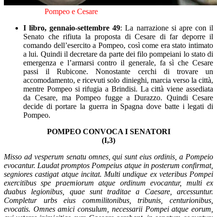
Pompeo e Cesare
I libro, gennaio-settembre 49
: La narrazione si apre con il
Senato che rifiuta la proposta di Cesare di far deporre il
comando dell’esercito a Pompeo, così come era stato intimato
a lui. Quindi il decretare da parte dei filo pompeiani lo stato di
emergenza e l’armarsi contro il generale, fa sì che Cesare
passi il Rubicone. Nonostante cerchi di trovare un
accomodamento, e ricevuti solo dinieghi, marcia verso la città,
mentre Pompeo si rifugia a Brindisi. La città viene assediata
da Cesare, ma Pompeo fugge a Durazzo. Quindi Cesare
decide di portare la guerra in Spagna dove batte i legati di
Pompeo.
POMPEO CONVOCA I SENATORI
(I,3)
Misso ad vesperum senatu omnes, qui sunt eius ordinis, a Pompeio
evocantur. Laudat promptos Pompeius atque in posterum confirmat,
segniores castigat atque incitat. Multi undique ex veteribus Pompei
exercitibus spe praemiorum atque ordinum evocantur, multi ex
duabus legionibus, quae sunt traditae a Caesare, arcessuntur.
Completur urbs eius commilitonibus, tribunis, centurionibus,
evocatis. Omnes amici consulum, necessarii Pompei atque eorum,