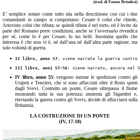
(trad. di Fausto Brindesi)
E’ semplice notare come tutto stia nella descrizione con cui i due
comandanti in campo si comportano: Cesare è colui che chiede,
Ariovisto colui che rifiuta; se quindi rifiuta è nel torto, ed è lecito da
parte del Romano porre condizioni, anche se l’avversario rivendica
per sé, come lo è per Cesare, lo
ius belli
. Insomma quello che
interessa è che non vi è, né dall’una né dall’altra parte ragione, ma
solo volontà di guerra.
II libro, anno 57
: viene narrata la guerra contro 
III libro, anni 57-56
: viene narrato, ancora nel 5
IV libro, anno 55
: vengono narrate le spedizioni contro gli
Usipeti e Tencteri, che si sono affacciati oltre il Reno spinti
dagli Svevi. Costruito un ponte, Cesare oltrepassa il fiume
mostrando tutta la sua potenza; annienta gli Sigambri e,
rinviando la guerra contro gli Svevi, decide di affacciarsi sulla
Britannia.
LA COSTRUZIONE DI UN PONTE
(IV, 17-18)