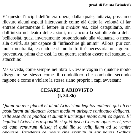
(trad. di Fausto Brindesi)
E’ questo l’incipit dell’intera opera, dalla quale, tuttavia, possiamo
rilevare alcuni aspetti interessanti: come già detto la volontà di far
entrare direttamente il lettore in
medias res
, cioè catapultarlo, sin
dall’inizio nel teatro delle azioni; ma ancora la sottolineatura della
bellicosità, quasi inversamente proporzionale alla vicinanza o meno
alla civiltà, sia pur capace di “infiacchire gli animi”. Allora, pur con
molta neutralità, essendo essi molto forti è necessaria una guerra
preventiva, prima che essi, la cui guerra sembra essere nel sangue, ci
attacchino.
Ma si veda, come sempre nel libro I, Cesare voglia in qualche modo
disegnare se stesso come il condottiero che combatte secondo
ragione e come a violare la stessa siano proprio i capi avversari:
CESARE E ARIOVISTO
(I, 34-36)
Quam ob rem placuit ei ut ad Ariovistum legatos mitteret, qui ab eo
postularent uti aliquem locum medium utrisque conloquio deligeret:
velle sese de re publica et summis utriusque rebus cum eo agere. Ei
legationi Ariovistus respondit: si quid ipsi a Caesare opus esset, sese
ad eum venturum fuisse; si quid ille se velit, illum ad se venire
oportere. Praeterea se neque sine exercitu in eas partes Galliae