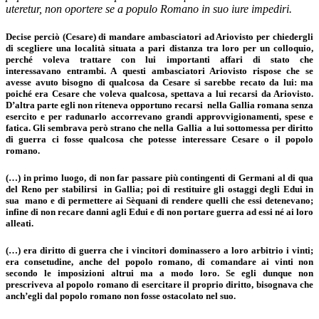
uteretur, non oportere se a populo Romano in suo iure impediri.
Decise perciò (Cesare) di mandare ambasciatori ad Ariovisto per chiedergli
di scegliere una località situata a pari distanza tra loro per un colloquio,
perché voleva trattare con lui importanti affari di stato che
interessavano entrambi. A questi ambasciatori Ariovisto rispose che se
avesse avuto bisogno di qualcosa da Cesare si sarebbe recato da lui: ma
poiché era Cesare che voleva qualcosa, spettava a lui recarsi da Ariovisto.
D’altra parte egli non riteneva opportuno recarsi nella Gallia romana senza
esercito e per radunarlo accorrevano grandi approvvigionamenti, spese e
fatica. Gli sembrava però strano che nella Gallia a lui sottomessa per diritto
di guerra ci fosse qualcosa che potesse interessare Cesare o il popolo
romano.
(…) in primo luogo, di non far passare più contingenti di Germani al di qua
del Reno per stabilirsi in Gallia; poi di restituire gli ostaggi degli Edui in
sua mano e di permettere ai Sèquani di rendere quelli che essi detenevano;
infine di non recare danni agli Edui e di non portare guerra ad essi né ai loro
alleati.
(…) era diritto di guerra che i vincitori dominassero a loro arbitrio i vinti;
era consetudine, anche del popolo romano, di comandare ai vinti non
secondo le imposizioni altrui ma a modo loro. Se egli dunque non
prescriveva al popolo romano di esercitare il proprio diritto, bisognava che
anch’egli dal popolo romano non fosse ostacolato nel suo.