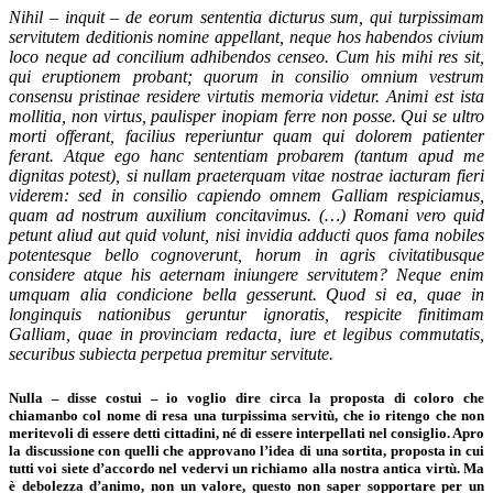
Nihil – inquit – de eorum sententia dicturus sum, qui turpissimam
servitutem deditionis nomine appellant, neque hos habendos civium
loco neque ad concilium adhibendos censeo. Cum his mihi res sit,
qui eruptionem probant; quorum in consilio omnium vestrum
consensu pristinae residere virtutis memoria videtur. Animi est ista
mollitia, non virtus, paulisper inopiam ferre non posse. Qui se ultro
morti offerant, facilius reperiuntur quam qui dolorem patienter
ferant. Atque ego hanc sententiam probarem (tantum apud me
dignitas potest), si nullam praeterquam vitae nostrae iacturam fieri
viderem: sed in consilio capiendo omnem Galliam respiciamus,
quam ad nostrum auxilium concitavimus. (…) Romani vero quid
petunt aliud aut quid volunt, nisi invidia adducti quos fama nobiles
potentesque bello cognoverunt, horum in agris civitatibusque
considere atque his aeternam iniungere servitutem? Neque enim
umquam alia condicione bella gesserunt. Quod si ea, quae in
longinquis nationibus geruntur ignoratis, respicite finitimam
Galliam, quae in provinciam redacta, iure et legibus commutatis,
securibus subiecta perpetua premitur servitute.
Nulla – disse costui – io voglio dire circa la proposta di coloro che
chiamanbo col nome di resa una turpissima servitù, che io ritengo che non
meritevoli di essere detti cittadini, né di essere interpellati nel consiglio. Apro
la discussione con quelli che approvano l’idea di una sortita, proposta in cui
tutti voi siete d’accordo nel vedervi un richiamo alla nostra antica virtù. Ma
è debolezza d’animo, non un valore, questo non saper sopportare per un