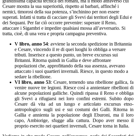
grandissima capacità tecnica dei romani, ma il modo attraverso cui
Cesare mostra la sua superiorità, rispetto ai barbari, affinché i
nemici, timorosi della sua potenza, s’inchinino per non essere
superati. Infatti si tratta di cacciare gli Svevi dai territori degli Edui e
dei Sequani. Per far ciò occorre prevenire: superare il Reno,
attaccare i Sigambri e impedire qualsiasi mossa all’avversario. Si
tratta, cioè, di una vera e propria campagna preventiva.
V libro, anno 54
: avviene la seconda spedizione in Britannia
e Cesare, vincendo il re di quei luoghi lo obbliga a versare
tributi. Inserisce a questo punto, un breve excursus sui
Britanni. Ritorna quindi in Gallia e deve affrontare
popolazioni che, approfittando della sua assenza, avevano
attaccato i suoi quartieri invernali. Riesce, in questo modo a
sedare la ribellione.
VI
libro, anno 53
: Cesare, temendo una ribellione gallica, fa
venire nuove tre legioni. Riesce così a annientare ribellioni di
alcune popolazioni galliche. Quindi ripassa il Reno e obbliga
gli Svevi a rifugiarsi nei loro confini estremi. Subito dopo
Cesare dà vita ad un lungo e articolato excursus etno-
antropologico sugli usi e sui costumi dei Galli. Ritorna in
Gallia e annienta la popolazione degli Eburoni, ma il loro
capo, Ambiorige, sfugge alla cattura. Dopo aver messo il
proprio esercito nei quartieri invernali, Cesare torna in Italia.