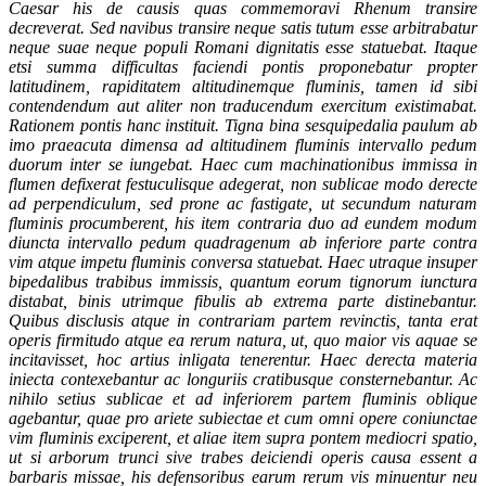
Caesar his de causis quas commemoravi Rhenum transire
decreverat. Sed navibus transire neque satis tutum esse arbitrabatur
neque suae neque populi Romani dignitatis esse statuebat. Itaque
etsi summa difficultas faciendi pontis proponebatur propter
latitudinem, rapiditatem altitudinemque fluminis, tamen id sibi
contendendum aut aliter non traducendum exercitum existimabat.
Rationem pontis hanc instituit. Tigna bina sesquipedalia paulum ab
imo praeacuta dimensa ad altitudinem fluminis intervallo pedum
duorum inter se iungebat. Haec cum machinationibus immissa in
flumen defixerat festuculisque adegerat, non sublicae modo derecte
ad perpendiculum, sed prone ac fastigate, ut secundum naturam
fluminis procumberent, his item contraria duo ad eundem modum
diuncta intervallo pedum quadragenum ab inferiore parte contra
vim atque impetu fluminis conversa statuebat. Haec utraque insuper
bipedalibus trabibus immissis, quantum eorum tignorum iunctura
distabat, binis utrimque fibulis ab extrema parte distinebantur.
Quibus disclusis atque in contrariam partem revinctis, tanta erat
operis firmitudo atque ea rerum natura, ut, quo maior vis aquae se
incitavisset, hoc artius inligata tenerentur. Haec derecta materia
iniecta contexebantur ac longuriis cratibusque consternebantur. Ac
nihilo setius sublicae et ad inferiorem partem fluminis oblique
agebantur, quae pro ariete subiectae et cum omni opere coniunctae
vim fluminis exciperent, et aliae item supra pontem mediocri spatio,
ut si arborum trunci sive trabes deiciendi operis causa essent a
barbaris missae, his defensoribus earum rerum vis minuentur neu