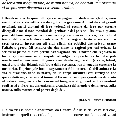
ac terrarum magnitudine, de rerum natura, de deorum immortalium
vi ac potestate disputant et inventuti tradunt.
I Druidi non partecipano alle guerre né pagano i tributi come gli altri, sono
esenti dal servizio militare e da ogni altro gravame. Attirati da così grandi
privilegi, molti giovani di loro volontà si recano da loro per esserne
discepoli e molti sono mandati dai genitori e dai parenti. Da loro, a quanto
pare, debbono imparare a memoria un gran numero di versi; per molti il
tempo del noviziato dura venti anni. Non ritengono lecito scrivere i loro
sacri precetti, invece per gli altri affari, sia pubblici che privati, usano
l’alfabeto greco. Mi sembra che due siano le ragioni per cui evitano la
scrittura: prima di tutto perché non vogliono che le norme che regolano la
loro organizzazione siano risapute dal volgo, poi perché perché i discepoli
non le studino con meno diligenza, confidando negli scritti (accade, infatti,
quasi a tutti che, fidando sull’aiuto della scrittura, non si tenga in esercizio la
memoria). Il principale loro insegnamento è l’immortalità dell’anima e la
sua migrazione, dopo la morte, da un corpo all’altro; essi ritengono che
questa dottrina, eliminato il timore della morte, sia il più grande incitamento
al valore. vengono anche trattate ed insegnate ai giovani molte questioni
sugli astri e i loro movimenti, sulla grandezza del mondo e della terra, sulla
natura, sulla essenza e sul potere degli dei.
(trad. di Fausto Brindesi)
L’altra classe sociale analizzata da Cesare, è quella dei cavalieri che,
insieme a quella sacerdotale, detiene il potere tra le popolazioni