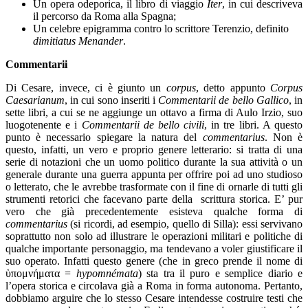
Un opera odeporica, il libro di viaggio
Iter
, in cui descriveva
il percorso da Roma alla Spagna;
Un celebre epigramma contro lo scrittore Terenzio, definito
dimitiatus Menander
.
Commentarii
Di Cesare, invece, ci è giunto un
corpus
, detto appunto
Corpus
Caesarianum
, in cui sono inseriti i
Commentarii de bello Gallico
, in
sette libri, a cui se ne aggiunge un ottavo a firma di Aulo Irzio, suo
luogotenente e i
Commentarii de bello civili
, in tre libri. A questo
punto è necessario spiegare la natura del
commentarius
. Non è
questo, infatti, un vero e proprio genere letterario: si tratta di una
serie di notazioni che un uomo politico durante la sua attività o un
generale durante una guerra appunta per offrire poi ad uno studioso
o letterato, che le avrebbe trasformate con il fine di ornarle di tutti gli
strumenti retorici che facevano parte della scrittura storica. E’ pur
vero che già precedentemente esisteva qualche forma di
commentarius
(si ricordi, ad esempio, quello di Silla): essi servivano
soprattutto non solo ad illustrare le operazioni militari e politiche di
qualche importante personaggio, ma tendevano a voler giustificare il
suo operato. Infatti questo genere (che in greco prende il nome di
ὑπομνήματα
=
hypomnémata
) sta tra il puro e semplice diario e
l’opera storica e circolava già a Roma in forma autonoma. Pertanto,
dobbiamo arguire che lo stesso Cesare intendesse costruire testi che