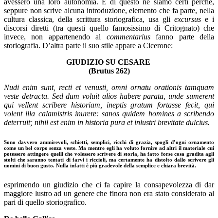
avessero una loro autonomia. E di questo ne siamo certi perché,
seppure non scrive alcuna introduzione, elemento che fa parte, nella
cultura classica, della scrittura storiografica, usa gli
excursus
e i
discorsi diretti (tra questi quello famosissimo di Critognato) che
invece, non appartenendo al
commentarius
fanno parte della
storiografia. D’altra parte il suo stile appare a Cicerone:
GIUDIZIO SU CESARE
(Brutus 262)
Nudi enim sunt, recti et venusti, omni ornatu orationis tamquam
veste detracta. Sed dum voluit alios habere parata, unde sumerent
qui vellent scribere historiam, ineptis gratum fortasse fecit, qui
volent illa calamistris inurere: sanos quidem homines a scribendo
deterruit; nihil est enim in historia pura et inlustri brevitate dulcius.
Sono davvero ammirevoli, schietti, semplici, ricchi di grazia, spogli d’ogni ornamento
come un bel corpo senza veste. Ma mentre egli ha voluto fornire ad altri il materiale cui
potessero attingere quelli che volessero scrivere di storia, ha fatto forse cosa gradita agli
stolti che saranno tentati di farvi i riccioli, ma certamente ha distolto dallo scrivere gli
uomini di buon gusto. Nulla infatti è più gradevole della semplice e chiara brevità.
esprimendo un giudizio che ci fa capire la consapevolezza di dar
maggiore lustro ad un genere che finora non era stato considerato al
pari di quello storiografico.