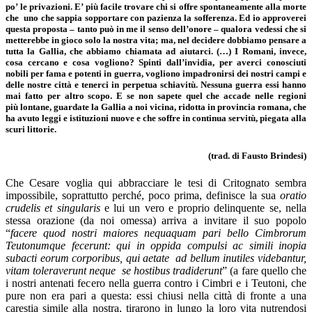
po’ le privazioni. E’ più facile trovare chi si offre spontaneamente alla morte
che uno che sappia sopportare con pazienza la sofferenza. Ed io approverei
questa proposta – tanto può in me il senso dell’onore – qualora vedessi che si
metterebbe in gioco solo la nostra vita; ma, nel decidere dobbiamo pensare a
tutta la Gallia, che abbiamo chiamata ad aiutarci. (…) I Romani, invece,
cosa cercano e cosa vogliono? Spinti dall’invidia, per averci conosciuti
nobili per fama e potenti in guerra, vogliono impadronirsi dei nostri campi e
delle nostre città e tenerci in perpetua schiavitù. Nessuna guerra essi hanno
mai fatto per altro scopo. E se non sapete quel che accade nelle regioni
più lontane, guardate la Gallia a noi vicina, ridotta in provincia romana, che
ha avuto leggi e istituzioni nuove e che soffre in continua servitù, piegata alla
scuri littorie.
(trad. di Fausto Brindesi)
Che Cesare voglia qui abbracciare le tesi di Critognato sembra
impossibile, soprattutto perché, poco prima, definisce la sua
oratio
crudelis et singularis
e lui un vero e proprio delinquente se, nella
stessa orazione (da noi omessa) arriva a invitare il suo popolo
“
facere quod nostri maiores nequaquam pari bello Cimbrorum
Teutonumque fecerunt: qui in oppida compulsi ac simili inopia
subacti eorum corporibus, qui aetate ad bellum inutiles videbantur,
vitam toleraverunt neque se hostibus tradiderunt
” (a fare quello che
i nostri antenati fecero nella guerra contro i Cimbri e i Teutoni, che
pure non era pari a questa: essi chiusi nella città di fronte a una
carestia simile alla nostra, tirarono in lungo la loro vita nutrendosi