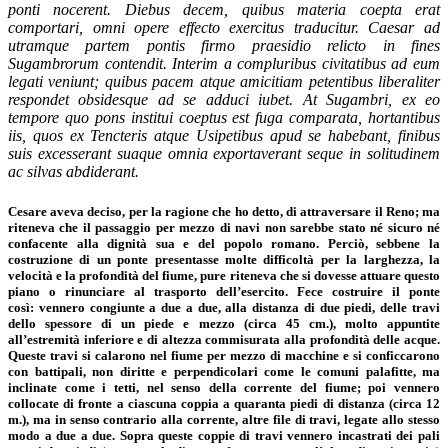
ponti nocerent.
Diebus decem, quibus materia coepta erat
comportari, omni opere effecto exercitus traducitur. Caesar ad
utramque partem pontis firmo praesidio relicto in fines
Sugambrorum contendit. Interim a compluribus civitatibus ad eum
legati veniunt; quibus pacem atque amicitiam petentibus liberaliter
respondet obsidesque ad se adduci iubet. At Sugambri, ex eo
tempore quo pons institui coeptus est fuga comparata, hortantibus
iis, quos ex Tencteris atque Usipetibus apud se habebant, finibus
suis excesserant suaque omnia exportaverant seque in solitudinem
ac silvas abdiderant.
Cesare aveva deciso, per la ragione che ho detto, di attraversare il Reno; ma
riteneva che il passaggio per mezzo di navi non sarebbe stato né sicuro né
confacente alla dignità sua e del popolo romano. Perciò, sebbene la
costruzione di un ponte presentasse molte difficoltà per la larghezza, la
velocità e la profondità del fiume, pure riteneva che si dovesse attuare questo
piano o rinunciare al trasporto dell’esercito. Fece costruire il ponte
così: vennero congiunte a due a due, alla distanza di due piedi, delle travi
dello spessore di un piede e mezzo (circa 45 cm.), molto appuntite
all’estremità inferiore e di altezza commisurata alla profondità delle acque.
Queste travi si calarono nel fiume per mezzo di macchine e si conficcarono
con battipali, non diritte e perpendicolari come le comuni palafitte, ma
inclinate come i tetti, nel senso della corrente del fiume; poi vennero
collocate di fronte a ciascuna coppia a quaranta piedi di distanza (circa 12
m.), ma in senso contrario alla corrente, altre file di travi, legate allo stesso
modo a due a due. Sopra queste coppie di travi vennero incastrati dei pali