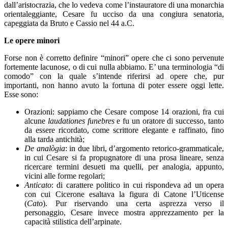
dall’aristocrazia, che lo vedeva come l’instauratore di una monarchia
orientaleggiante, Cesare fu ucciso da una congiura senatoria,
capeggiata da Bruto e Cassio nel 44 a.C.
Le opere minori
Forse non è corretto definire “minori” opere che ci sono pervenute
fortemente lacunose, o di cui nulla abbiamo. E’ una terminologia “di
comodo” con la quale s’intende riferirsi ad opere che, pur
importanti, non hanno avuto la fortuna di poter essere oggi lette.
Esse sono:
Orazioni: sappiamo che Cesare compose 14 orazioni, fra cui
alcune
laudationes funebres
e fu un oratore di successo, tanto
da essere ricordato, come scrittore elegante e raffinato, fino
alla tarda antichità;
De analògia
: in due libri, d’argomento retorico-grammaticale,
in cui Cesare si fa propugnatore di una prosa lineare, senza
ricercare termini desueti ma quelli, per analogia, appunto,
vicini alle forme regolari;
Anticato
: di carattere politico in cui rispondeva ad un opera
con cui Cicerone esaltava la figura di Catone l’Uticense
(
Cato
). Pur riservando una certa asprezza verso il
personaggio, Cesare invece mostra apprezzamento per la
capacità stilistica dell’arpinate.