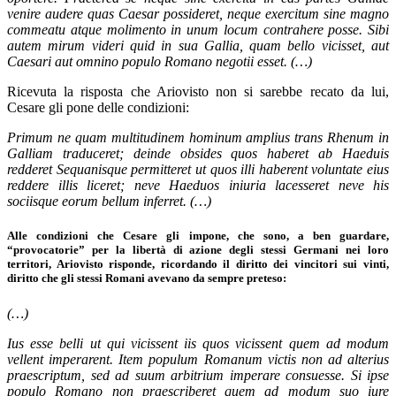
venire audere quas Caesar possideret, neque exercitum sine magno
commeatu atque molimento in unum locum contrahere posse. Sibi
autem mirum videri quid in sua Gallia, quam bello vicisset, aut
Caesari aut omnino populo Romano negotii esset. (…)
Ricevuta la risposta che Ariovisto non si sarebbe recato da lui,
Cesare gli pone delle condizioni:
Primum ne quam multitudinem hominum amplius trans Rhenum in
Galliam traduceret; deinde obsides quos haberet ab Haeduis
redderet Sequanisque permitteret ut quos illi haberent voluntate eius
reddere illis liceret; neve Haeduos iniuria lacesseret neve his
sociisque eorum bellum inferret.
(…)
Alle condizioni che Cesare gli impone, che sono, a ben guardare,
“provocatorie” per la libertà di azione degli stessi Germani nei loro
territori, Ariovisto risponde, ricordando il diritto dei vincitori sui vinti,
diritto che gli stessi Romani avevano da sempre preteso:
(…)
Ius esse belli ut qui vicissent iis quos vicissent quem ad modum
vellent imperarent. Item populum Romanum victis non ad alterius
praescriptum, sed ad suum arbitrium imperare consuesse. Si ipse
populo Romano non praescriberet quem ad modum suo iure