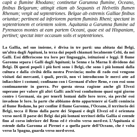
capit a flumine Rhodano; continetur Garumna flumine, Oceano,
finibus Belgarum; attingit etiam ab Sequanis et Helvetiis flumen
Rhenum; vergit ad septentriones.
Belgae ab extremis Galliae finibus
oriuntur; pertinent ad inferiorem partem fluminis Rheni; spectant in
septentrionem et orientem solem. Aquitania a Garumna flumine ad
Pyrenaeos montes at eam partem Oceani, quae est ad Hispa
niam,
pertinet; spectat inter occasum solis et septentriones.
La Gallia, nel suo insieme, è divisa in tre parti: una abitata dai Belgi,
un’altra dagli Aquitani, la terza dai popoli chiamati localmente Celti, da noi
Galli. Essi differiscono tra loro per linguaggio, istituzioni e leggi. Il fiume
Garonna separa i Galli dagli Aquitani; la Senna e la Marna li dividono dai
Belgi. Di questi popoli i più forti sono i Belgi, che sono i più lontani dalla
cultura e dalla civiltà della nostra Provincia; molto di rado essi vengono
visitati dai mercanti, i quali, perciò, non vi introducono le merci atte ad
infiacchire i costumi; confinano con i Germani d’oltre Reno, e con essi sono
continuamente in guerra. Per questa stessa ragione anche gli Elvezi
superano per valore gli altri Galli: anch’essi combattono quasi ogni giorno
contro i Germani, sia per tenerli lontani dalle loro terre, sia perché essi
invadono le loro. la parte che abbiamo detto appartenere ai Galli comincia
al fiume Rodano, ha per confine il fiume Garonna, l’Oceano, il territorio dei
Belgi, tocca il Reno dalla parte dei Sèquani e degli Elvezi ed è orientata
verso nord. Il paese dei Belgi dai più lontani territori della Gallia si estende
fino al corso inferiore del Reno ed è rivolto verso nord-est. L’Aquitania si
estende dalla Garonna ai Pirenei e a quella parte dell’Oceano, che è volta
verso la Spagna, guarda verso nord-ovest.