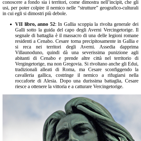
conoscere a fondo sia i territori, come dimostra nell’incipit, che gli
usi, per poter colpire il nemico nelle “strutture” geografico-culturali
in cui egli si dimostri più debole.
VI
I libro, anno 52
: In Gallia scoppia la rivolta generale dei
Galli sotto la guida del capo degli Averni Vercingetorige. Il
segnale di battaglia è il massacro di una delle legioni romane
residenti a Cenabo. Cesare torna precipitosamente in Gallia e
si reca nei territori degli Averni. Assedia dapprima
Villaunoduno, quindi dà una severissima punizione agli
abitanti di Cenabo e prende altre città nel territorio di
Vergingetorige, ma non Gregovia. Si rivoltano anche gli Edui,
tradizionali alleati di Roma, ma Cesare sconfiggendo la
cavalleria gallica, costringe il nemico a rifugiarsi nella
roccaforte di Alesia. Dopo una durissima battaglia, Cesare
riesce a ottenere la vittoria e a catturare Vercingetorige.