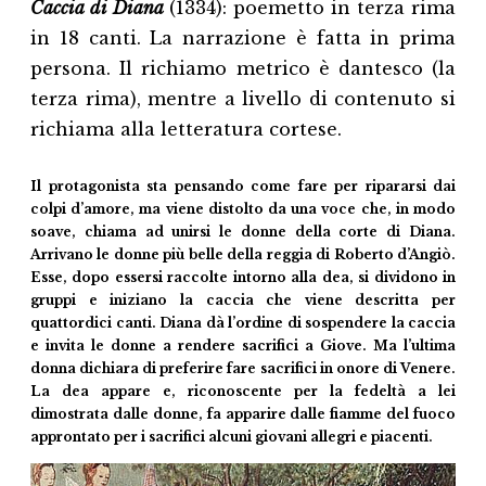
Caccia di Diana
(1334): poemetto in terza rima
in 18 canti. La narrazione è fatta in prima
persona. Il richiamo metrico è dantesco (la
terza rima), mentre a livello di contenuto si
richiama alla letteratura cortese.
Il protagonista sta pensando come fare per ripararsi dai
colpi d’amore, ma viene distolto da una voce che, in modo
soave, chiama ad unirsi le donne della corte di Diana.
Arrivano le donne più belle della reggia di Roberto d’Angiò.
Esse, dopo essersi raccolte intorno alla dea, si dividono in
gruppi e iniziano la caccia che viene descritta per
quattordici canti. Diana dà l’ordine di sospendere la caccia
e invita le donne a rendere sacrifici a Giove. Ma l’ultima
donna dichiara di preferire fare sacrifici in onore di Venere.
La dea appare e, riconoscente per la fedeltà a lei
dimostrata dalle donne, fa apparire dalle fiamme del fuoco
approntato per i sacrifici alcuni giovani allegri e piacenti.