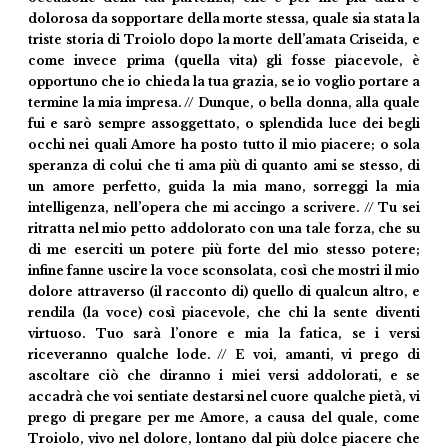
dolorosa da sopportare della morte stessa, quale sia stata la
triste storia di Troiolo dopo la morte dell’amata Criseida, e
come invece prima (quella vita) gli fosse piacevole, è
opportuno che io chieda la tua grazia, se io voglio portare a
termine la mia impresa. // Dunque, o bella donna, alla quale
fui e sarò sempre assoggettato, o splendida luce dei begli
occhi nei quali Amore ha posto tutto il mio piacere; o sola
speranza di colui che ti ama più di quanto ami se stesso, di
un amore perfetto, guida la mia mano, sorreggi la mia
intelligenza, nell’opera che mi accingo a scrivere. // Tu sei
ritratta nel mio petto addolorato con una tale forza, che su
di me eserciti un potere più forte del mio stesso potere;
infine fanne uscire la voce sconsolata, così che mostri il mio
dolore attraverso (il racconto di) quello di qualcun altro, e
rendila (la voce) così piacevole, che chi la sente diventi
virtuoso. Tuo sarà l’onore e mia la fatica, se i versi
riceveranno qualche lode. // E voi, amanti, vi prego di
ascoltare ciò che diranno i miei versi addolorati, e se
accadrà che voi sentiate destarsi nel cuore qualche pietà, vi
prego di pregare per me Amore, a causa del quale, come
Troiolo, vivo nel dolore, lontano dal più dolce piacere che