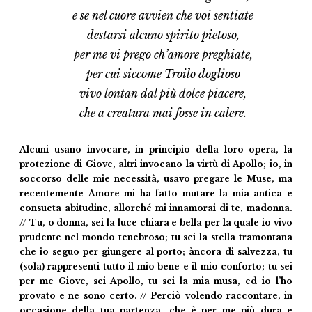
e se nel cuore avvien che voi sentiate
destarsi alcuno spirito pietoso,
per me vi prego ch’amore preghiate,
per cui siccome Troilo doglioso
vivo lontan dal più dolce piacere,
che a creatura mai fosse in calere.
Alcuni usano invocare, in principio della loro opera, la
protezione di Giove, altri invocano la virtù di Apollo; io, in
soccorso delle mie necessità, usavo pregare le Muse, ma
recentemente Amore mi ha fatto mutare la mia antica e
consueta abitudine, allorché mi innamorai di te, madonna.
// Tu, o donna, sei la luce chiara e bella per la quale io vivo
prudente nel mondo tenebroso; tu sei la stella tramontana
che io seguo per giungere al porto; àncora di salvezza, tu
(sola) rappresenti tutto il mio bene e il mio conforto; tu sei
per me Giove, sei Apollo, tu sei la mia musa, ed io l’ho
provato e ne sono certo. // Perciò volendo raccontare, in
occasione della tua partenza, che è per me più dura e