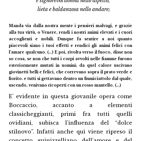
e signorevol donna nello aspetto,
lieta e baldanzosa nello andare;
Manda via dalla nostra mente i pensieri malvagi, e grazie
alla tua virtù, o Venere, rendi i nostri animi elevati e i cuori
accoglienti e nobili. Dunque fa sentire a noi quanto
piacevoli siano i tuoi effetti e rendici gli animi felici con
l’amare qualcuno. (…) E poi, rivolta verso il fuoco, disse non
so cosa, se non che tutti i corpi avvolti nelle fiamme furono
esteriormente mutati in uomini; da quel calore uscivano
giovinetti belli e felici, che correvano sopra il prato verde e
fiorito. e tutti si gettavano dentro un fiumiciattolo dal quale,
uscendo, venivano ricoperti con un rosso mantello. (…)
E’ evidente in questa giovanile opera come
Boccaccio, accanto a elementi
classicheggianti, primi fra tutti quelli
ovidiani, subisca l’influenza del “dolce
stilnovo”. Infatti anche qui viene ripreso il
concetto guinizzelliano dell’amore e del