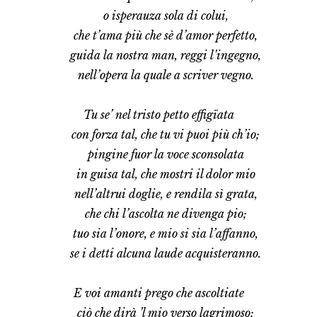
     o isperauza sola di colui,
     che t’ama più che sè d’amor perfetto,
     guida la nostra man, reggi l’ingegno,
     nell’opera la quale a scriver vegno.
Tu se’ nel tristo petto effigïata
     con forza tal, che tu vi puoi più ch’io;
     pingine fuor la voce sconsolata
     in guisa tal, che mostri il dolor mio
     nell’altrui doglie, e rendila sì grata,
     che chi l’ascolta ne divenga pio;
     tuo sia l’onore, e mio si sia l’affanno,
     se i detti alcuna laude acquisteranno.
E voi amanti prego che ascoltiate
ciò che dirà ’l mio verso lagrimoso;